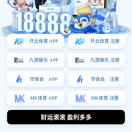
皇家马德里
2 - 1
巴塞罗那
进行中 75'
0 -
未开始
曼城
利物浦
22:00
0
102 -
已结
湖人
勇士
束
98
拜仁慕尼黑
3 - 0
多特蒙德
已结束