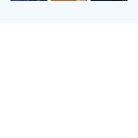
热门赛事资讯
更多资讯 >
欧冠半决赛战火重燃：两大豪门展开巅峰对决
随着赛季进入关键阶段，欧洲顶级俱乐部的较量愈发激烈...